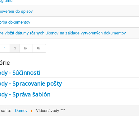
rogramu
overení do spisov
orba dokumentov
e vložiť dátumy rôznych úkonov na základe vytvorených dokumentov
1
2
órie
dy - Súčinnosti
dy - Spracovanie pošty
dy - Správa šablón
 sa tu:
Domov
Videonávody ***