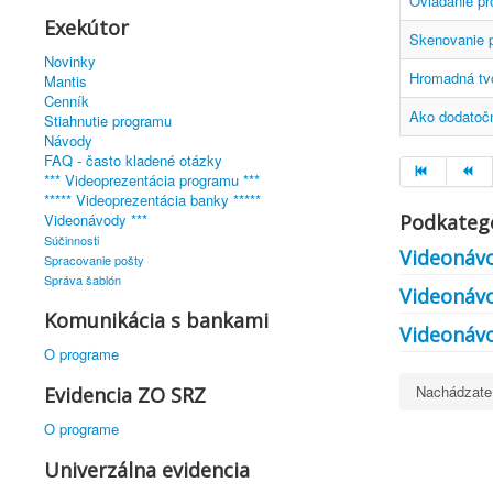
Ovládanie p
Exekútor
Skenovanie p
Novinky
Hromadná tv
Mantis
Cenník
Ako dodatočn
Stiahnutie programu
Návody
FAQ - často kladené otázky
*** Videoprezentácia programu ***
***** Videoprezentácia banky *****
Videonávody ***
Podkateg
Súčinnosti
Videonávo
Spracovanie pošty
Správa šablón
Videonávo
Komunikácia s bankami
Videonávo
O programe
Nachádzate
Evidencia ZO SRZ
O programe
Univerzálna evidencia