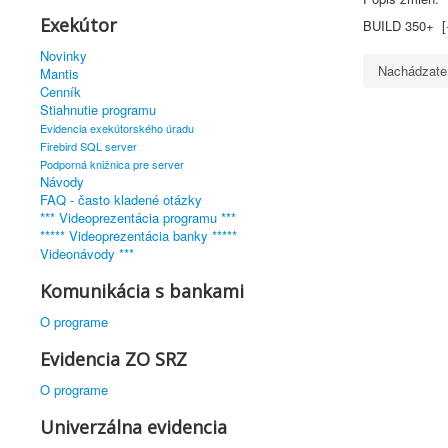
Exekútor
BUILD 350+  [+
Novinky
Nachádzate
Mantis
Cenník
Stiahnutie programu
Evidencia exekútorského úradu
Firebird SQL server
Podporná knižnica pre server
Návody
FAQ - často kladené otázky
*** Videoprezentácia programu ***
***** Videoprezentácia banky *****
Videonávody ***
Komunikácia s bankami
O programe
Evidencia ZO SRZ
O programe
Univerzálna evidencia