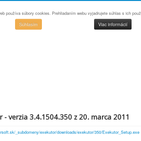
eb používa súbory cookies. Prehliadaním webu vyjadrujete súhlas s ich pou
Súhlasím
Viac informácií
 - verzia 3.4.1504.350 z 20. marca 2011
tursoft.sk/_subdomeny/exekutor/downloads/exekutor/350/Exekutor_Setup.exe