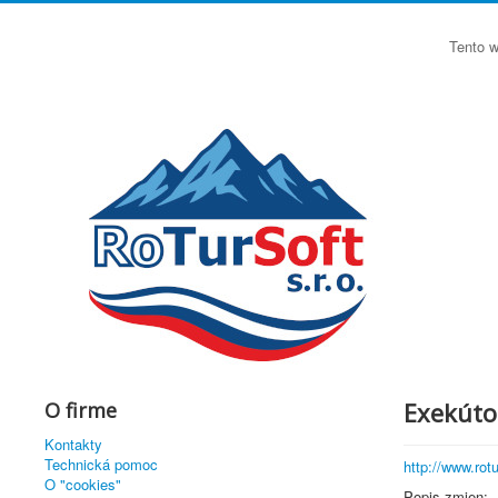
Tento w
Exekútor
O firme
Kontakty
Technická pomoc
http://www.ro
O "cookies"
Popis zmien: