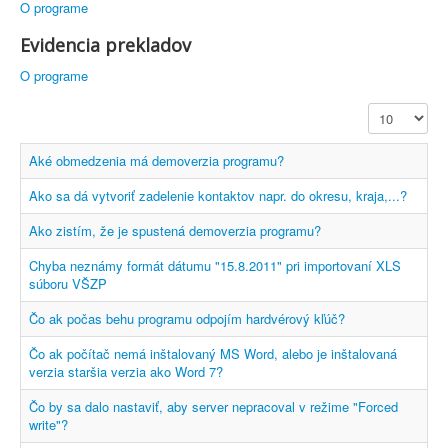
O programe
Evidencia prekladov
O programe
Zobr. počet
Aké obmedzenia má demoverzia programu?
Ako sa dá vytvoriť zadelenie kontaktov napr. do okresu, kraja,...?
Ako zistím, že je spustená demoverzia programu?
Chyba neznámy formát dátumu "15.8.2011" pri importovaní XLS
súboru VŠZP
Čo ak počas behu programu odpojím hardvérový kľúč?
Čo ak počítač nemá inštalovaný MS Word, alebo je inštalovaná
verzia staršia verzia ako Word 7?
Čo by sa dalo nastaviť, aby server nepracoval v režime "Forced
write"?