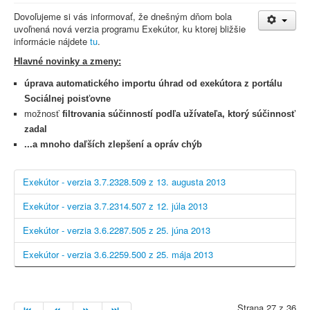
Dovoľujeme si vás informovať, že dnešným dňom bola
uvoľnená nová verzia programu Exekútor, ku ktorej bližšie
informácie nájdete
tu
.
Hlavné novinky a zmeny:
úprava automatického importu úhrad od exekútora z portálu
Sociálnej poisťovne
možnosť
filtrovania súčinností podľa užívateľa, ktorý súčinnosť
zadal
...a mnoho daľších zlepšení a opráv chýb
Exekútor - verzia 3.7.2328.509 z 13. augusta 2013
Exekútor - verzia 3.7.2314.507 z 12. júla 2013
Exekútor - verzia 3.6.2287.505 z 25. júna 2013
Exekútor - verzia 3.6.2259.500 z 25. mája 2013
Strana 27 z 36