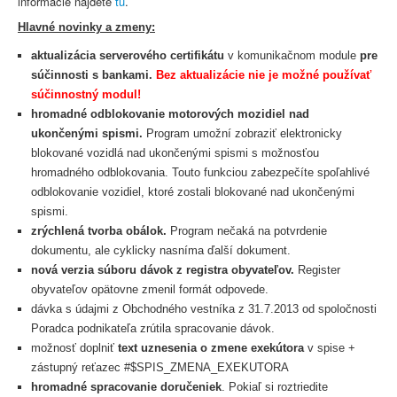
informácie nájdete
tu
.
Hlavné novinky a zmeny:
aktualizácia serverového certifikátu
v komunikačnom module
pre
súčinnosti s bankami.
Bez aktualizácie nie je možné používať
súčinnostný modul!
hromadné odblokovanie motorových mozidiel nad
ukončenými spismi.
Program umožní zobraziť elektronicky
blokované vozidlá nad ukončenými spismi s možnosťou
hromadného odblokovania. Touto funkciou zabezpečíte spoľahlivé
odblokovanie vozidiel, ktoré zostali blokované nad ukončenými
spismi.
zrýchlená tvorba obálok.
Program nečaká na potvrdenie
dokumentu, ale cyklicky nasníma ďalší dokument.
nová verzia súboru dávok z registra obyvateľov.
Register
obyvateľov opätovne zmenil formát odpovede.
dávka s údajmi z Obchodného vestníka z 31.7.2013 od spoločnosti
Poradca podnikateľa zrútila spracovanie dávok.
možnosť doplniť
text uznesenia o zmene exekútora
v spise +
zástupný reťazec
#$SPIS_ZMENA_EXEKUTORA
hromadné spracovanie doručeniek
. Pokiaľ si roztriedite