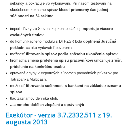
sekundy a pokračuje vo vykonávaní. Pri našom testovaní na
skúšobnom zozname spisov
klesol priemerný čas jednej
súčinnosti na 34 sekúnd.
import dávky zo Slovenskej konsolidačnej
importuje viacero
exekučných titulov.
do komunikačného modulu s DI PZSR bola
doplnená Justičná
pokladnica
ako vydavateľ poverenia.
možnosť
filtrovania spisov podľa spôsobu ukončenia spisov
.
hromadná zmena
pridelenia spisu pracovníkovi
umožňuje
zrušiť
pridelenie na konkrétnu osobu
.
opravené chyby v exportných súboroch prevodných príkazov pre
Tatrabanka Multicash.
možnosť
filtrovania súčinností s bankami na základe zoznamu
spisov.
tlač záznamov denníka úloh.
...a mnoho daľších zlepšení a opráv chýb
Exekútor - verzia 3.7.2332.511 z 19.
augusta 2013