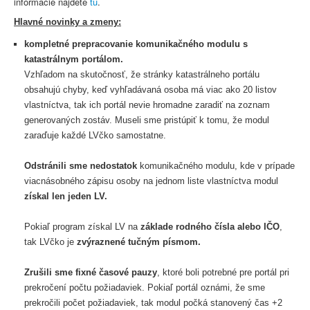
informácie nájdete
tu
.
Hlavné novinky a zmeny:
kompletné prepracovanie komunikačného modulu s
katastrálnym portálom.
Vzhľadom na skutočnosť, že stránky katastrálneho portálu
obsahujú chyby, keď vyhľadávaná osoba má viac ako 20 listov
vlastníctva, tak ich portál nevie hromadne zaradiť na zoznam
generovaných zostáv. Museli sme pristúpiť k tomu, že modul
zaraďuje každé LVčko samostatne.
Odstránili sme nedostatok
komunikačného modulu, kde v prípade
viacnásobného zápisu osoby na jednom liste vlastníctva modul
získal len jeden LV.
Pokiaľ program získal LV na
základe rodného čísla alebo IČO
,
tak LVčko je
zvýraznené tučným písmom.
Zrušili sme fixné časové pauzy
, ktoré boli potrebné pre portál pri
prekročení počtu požiadaviek. Pokiaľ portál oznámi, že sme
prekročili počet požiadaviek, tak modul počká stanovený čas +2