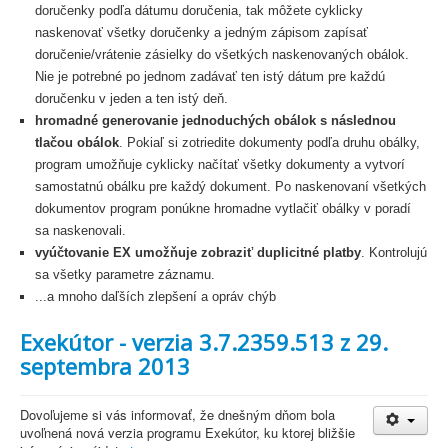
doručenky podľa dátumu doručenia, tak môžete cyklicky
naskenovať všetky doručenky a jedným zápisom zapísať
doručenie/vrátenie zásielky do všetkých naskenovaných obálok.
Nie je potrebné po jednom zadávať ten istý dátum pre každú
doručenku v jeden a ten istý deň.
hromadné generovanie jednoduchých obálok s následnou
tlačou obálok
. Pokiaľ si zotriedite dokumenty podľa druhu obálky,
program umožňuje cyklicky načítať všetky dokumenty a vytvorí
samostatnú obálku pre každý dokument. Po naskenovaní všetkých
dokumentov program ponúkne hromadne vytlačiť obálky v poradí
sa naskenovali.
vyúčtovanie EX umožňuje zobraziť duplicitné platby
. Kontrolujú
sa všetky parametre záznamu.
...a mnoho daľších zlepšení a opráv chýb
Exekútor - verzia 3.7.2359.513 z 29.
septembra 2013
Dovoľujeme si vás informovať, že dnešným dňom bola
uvoľnená nová verzia programu Exekútor, ku ktorej bližšie