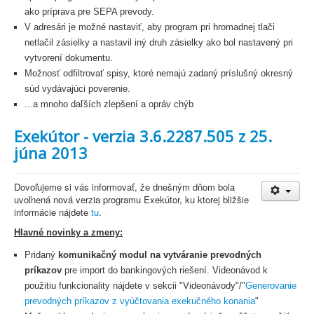
ako príprava pre SEPA prevody.
V adresári je možné nastaviť, aby program pri hromadnej tlači
netlačil zásielky a nastavil iný druh zásielky ako bol nastavený pri
vytvorení dokumentu.
Možnosť odfiltrovať spisy, ktoré nemajú zadaný príslušný okresný
súd vydávajúci poverenie.
...a mnoho daľších zlepšení a opráv chýb
Exekútor - verzia 3.6.2287.505 z 25.
júna 2013
Dovoľujeme si vás informovať, že dnešným dňom bola
uvoľnená nová verzia programu Exekútor, ku ktorej bližšie
informácie nájdete
tu
.
Hlavné novinky a zmeny:
Pridaný
komunikačný modul na vytváranie prevodných
príkazov
pre import do bankingových riešení. Videonávod k
použitiu funkcionality nájdete v sekcii "Videonávody"/"
Generovanie
prevodných príkazov z vyúčtovania exekučného konania
"