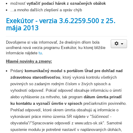
možnosť
vytlačiť podací hárok z označených obálok
...a mnoho daľších zlepšení a opráv chýb
Exekútor - verzia 3.6.2259.500 z 25.
mája 2013
Dovoľujeme si vás informovať, že dnešným dňom bola
uvoľnená nová verzia programu Exekútor, ku ktorej bližšie
informácie nájdete
tu
.
Hlavné novinky a zmeny:
Pridaný
komunikačný modul s portálom Úrad pre dohľad nad
zdravotnou starostlivosťou
, ktorý vykoná kontrolu všetkých
povinných so zadaným rodným číslom v živých spisoch a
vyhodnotí odpoveď. Pokiaľ odpoveď obsahuje informáciu o úmrtí
alebo vyhlásenie za mŕtveho, tak program
dátum úmrtia priradí
ku kontaktu a vyznačí úmrtie v spisoch
prečiarknutím povinného.
Prehľad odpovedí, ktoré okrem úmrtia obsahujú aj informácie o
vykonávaní práce mimo územia SR nájdete v "Súčinnosť -
obyvatelia"/"Spracovanie odpovedí z www.udzs-sk.sk". Samotné
spustenie modulu je potrebné nastaviť v naplánovaných úlohách,