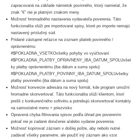
zapracovaná na základe námietok povinného, ktorý namietal, že
znak "€" nie je platným znakom meny.
Možnosť hromadného nastavenia vydavateľa poverenia. Táto
funkcionalita slúži pre importované spisy, ktoré po importe nemajú
nastavený príslušný súd.
Pridané zástupné reťazce na zoznam platieb povinného /
oprávnenému:
#$POKLADNA_VSETKO
všetky pohyby vo vyúčtovaní
#$POKLADNA_PLATBY_OPRAVNENY_IBA_DATUM_SPOLU
všet
ky platby oprávnenému (iba dátum a suma spolu)
#$POKLADNA_PLATBY_POVINNY_IBA_DATUM_SPOLU
všetky
platby povinného (iba dátum a suma spolu)
Možnosť konverzie adresára na nový formát, kde program umožní
hromadne skonvertovať. Táto funkcionalita slúži klientom, ktorí
prešli z konkurenčného softvéru a potrebujú skonvertovať kontakty
na samostatné meno + priezvisko
Opravená c
hyba filtrovania spisov podľa úhrad pre poverením
pokiaľ nie je zadané doručenie a/alebo vydanie poverenia.
Možnosť kopírovať záznam v došlej pošte, aby nebolo nutné
zadávať všetky parametre, ale použiť iný záznam ako vzor.