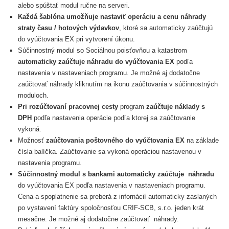
alebo spúštať modul ručne na serveri.
Každá šablóna umožňuje nastaviť operáciu a cenu náhrady
straty času / hotových výdavkov
, ktoré sa automaticky zaúčtujú
do vyúčtovania EX pri vytvorení úkonu.
Súčinnostný modul so Sociálnou poisťovňou a katastrom
automaticky zaúčtuje náhradu do vyúčtovania EX
podľa
nastavenia v nastaveniach programu. Je možné aj dodatočne
zaúčtovať náhrady kliknutím na ikonu zaúčtovania v súčinnostných
moduloch.
Pri rozúčtovaní pracovnej cesty
program
zaúčtuje náklady s
DPH
podľa nastavenia operácie podľa ktorej sa zaúčtovanie
vykoná.
Možnosť
zaúčtovania poštovného do vyúčtovania EX
na základe
čísla balíčka. Zaúčtovanie sa vykoná operáciou nastavenou v
nastavenia programu.
Súčinnostný modul s bankami automaticky zaúčtuje náhradu
do vyúčtovania EX podľa nastavenia v nastaveniach programu.
Cena a spoplatnenie sa preberá z infornácií automaticky zaslaných
po vystavení faktúry spoločnosťou CRIF-SCB, s.r.o. jeden krát
mesačne. Je možné aj dodatočne zaúčtovať náhrady.