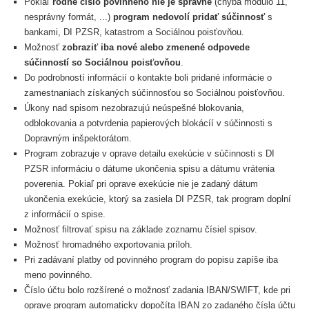
Pokiaľ
rodné číslo povinného nie je správne
(chyba modulo 11,
nesprávny formát, ...)
program nedovolí pridať súčinnosť
s
bankami, DI PZSR, katastrom a Sociálnou poisťovňou.
Možnosť
zobraziť iba nové alebo zmenené odpovede
súčinností so Sociálnou poisťovňou
.
Do podrobností informácií o kontakte boli pridané informácie o
zamestnaniach získaných súčinnosťou so Sociálnou poisťovňou.
Úkony nad spisom nezobrazujú neúspešné blokovania,
odblokovania a potvrdenia papierových blokácíí v súčinnosti s
Dopravným inšpektorátom.
Program zobrazuje v oprave detailu exekúcie v súčinnosti s DI
PZSR informáciu o dátume ukončenia spisu a dátumu vrátenia
poverenia. Pokiaľ pri oprave exekúcie nie je zadaný dátum
ukončenia exekúcie, ktorý sa zasiela DI PZSR, tak program doplní
z informácií o spise.
Možnosť filtrovať spisu na základe zoznamu čísiel spisov.
Možnosť hromadného exportovania príloh.
Pri zadávaní platby od povinného program do popisu zapíše iba
meno povinného.
Číslo účtu bolo rozšírené o možnosť zadania IBAN/SWIFT, kde pri
oprave program automaticky dopočíta IBAN zo zadaného čísla účtu