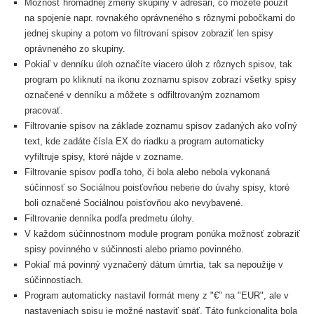
Možnosť hromadnej zmeny skupiny v adresári, čo môžete použiť
na spojenie napr. rovnakého oprávneného s rôznymi pobočkami do
jednej skupiny a potom vo filtrovaní spisov zobraziť len spisy
oprávneného zo skupiny.
Pokiaľ v denníku úloh označíte viacero úloh z rôznych spisov, tak
program po kliknutí na ikonu zoznamu spisov zobrazí všetky spisy
označené v denníku a môžete s odfiltrovaným zoznamom
pracovať.
Filtrovanie spisov na základe zoznamu spisov zadaných ako voľný
text, kde zadáte čísla EX do riadku a program automaticky
vyfiltruje spisy, ktoré nájde v zozname.
Filtrovanie spisov podľa toho, či bola alebo nebola vykonaná
súčinnosť so Sociálnou poisťovňou neberie do úvahy spisy, ktoré
boli označené Sociálnou poisťovňou ako nevybavené.
Filtrovanie denníka podľa predmetu úlohy.
V každom súčinnostnom module program ponúka možnosť zobraziť
spisy povinného v súčinnosti alebo priamo povinného.
Pokiaľ má povinný vyznačený dátum úmrtia, tak sa nepoužije v
súčinnostiach.
Program automaticky nastavil formát meny z "€" na "EUR", ale v
nastaveniach spisu je možné nastaviť späť. Táto funkcionalita bola