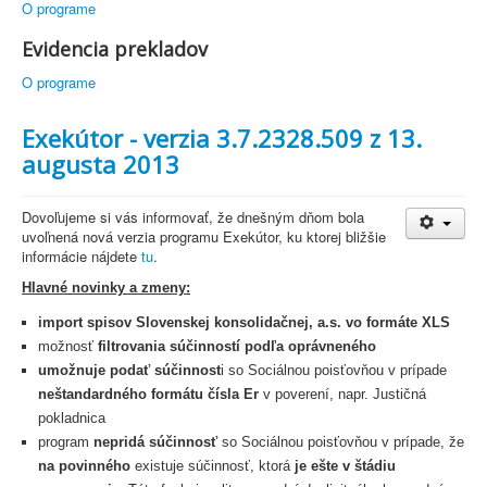
O programe
Evidencia prekladov
O programe
Exekútor - verzia 3.7.2328.509 z 13.
augusta 2013
Dovoľujeme si vás informovať, že dnešným dňom bola
uvoľnená nová verzia programu Exekútor, ku ktorej bližšie
informácie nájdete
tu
.
Hlavné novinky a zmeny:
import spisov Slovenskej konsolidačnej, a.s. vo formáte XLS
možnosť
filtrovania súčinností podľa oprávneného
umožnuje podať súčinnost
i so Sociálnou poisťovňou v prípade
neštandardného formátu čísla Er
v poverení, napr. Justičná
pokladnica
program
nepridá súčinnosť
so Sociálnou poisťovňou v prípade, že
na povinného
existuje súčinnosť, ktorá
je ešte v štádiu