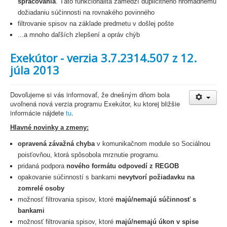
spracovania
. Táto funkcionalita zamedzí duplicitného hromadnému
dožiadaniu súčinnosti na rovnakého povinného
filtrovanie spisov na základe predmetu v došlej pošte
...a mnoho daľších zlepšení a opráv chýb
Exekútor - verzia 3.7.2314.507 z 12.
júla 2013
Dovoľujeme si vás informovať, že dnešným dňom bola
uvoľnená nová verzia programu Exekútor, ku ktorej bližšie
informácie nájdete
tu
.
Hlavné novinky a zmeny:
opravená závažná chyba
v komunikačnom module so Sociálnou
poisťovňou, ktorá spôsobola mrznutie programu.
pridaná podpora
nového formátu odpovedí z REGOB
opakovanie súčinností s bankami
nevytvorí požiadavku na
zomrelé osoby
možnosť filtrovania spisov, ktoré
majú/nemajú súčinnosť s
bankami
možnosť filtrovania spisov, ktoré
majú/nemajú úkon v spise