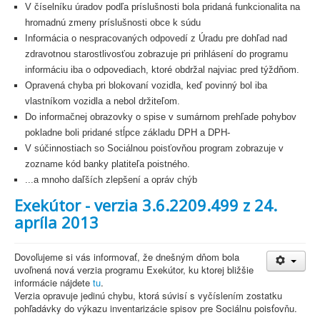
V číselníku úradov podľa príslušnosti bola pridaná funkcionalita na
hromadnú zmeny príslušnosti obce k súdu
Informácia o nespracovaných odpovedí z Úradu pre dohľad nad
zdravotnou starostlivosťou zobrazuje pri prihlásení do programu
informáciu iba o odpovediach, ktoré obdržal najviac pred týždňom.
Opravená chyba pri blokovaní vozidla, keď povinný bol iba
vlastníkom vozidla a nebol držiteľom.
Do informačnej obrazovky o spise v sumárnom prehľade pohybov
pokladne boli pridané stĺpce základu DPH a DPH-
V súčinnostiach so Sociálnou poisťovňou program zobrazuje v
zozname kód banky platiteľa poistného.
...a mnoho daľších zlepšení a opráv chýb
Exekútor - verzia 3.6.2209.499 z 24.
apríla 2013
Dovoľujeme si vás informovať, že dnešným dňom bola
uvoľnená nová verzia programu Exekútor, ku ktorej bližšie
informácie nájdete
tu
.
Verzia opravuje jedinú chybu, ktorá súvisí s vyčíslením zostatku
pohľadávky do výkazu inventarizácie spisov pre Sociálnu poisťovňu.